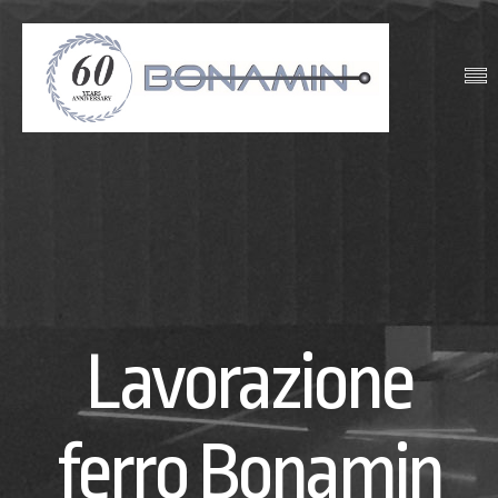
Lavorazione
ferro Bonamin