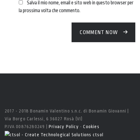
Salva il mio nome, email e sito web in questo browser per
la prossima volta che commento.
A
l
t
e
r
n
a
t
i
2017 - 2018 Bonamin Valentino s.n.c. di Bonamin Giovanni |
v
Via Borgo Carlessi, 6 36027 Rosà (VI)
e
P.IVA 00876280249 |
Privacy Policy
-
Cookies
:
ctsol