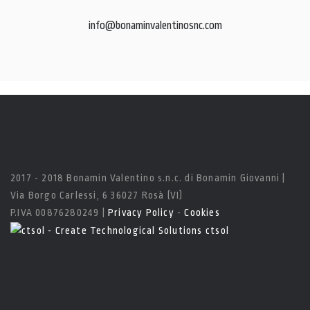
info@bonaminvalentinosnc.com
2017 - 2018 Bonamin Valentino s.n.c. di Bonamin Giovanni |
Via Borgo Carlessi, 6 36027 Rosà (VI)
P.IVA 00876280249 |
Privacy Policy
-
Cookies
ctsol