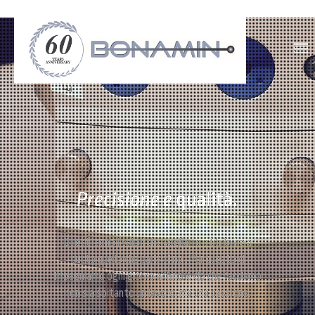
Precisione e
qualità.
Questi sono i valori che vogliamo attribuire a
tutto quello che parla di noi. Per questo ci
impegniamo ogni giorno affinché ciò che facciamo
non sia soltanto un lavoro, ma una passione.